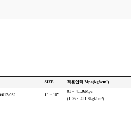
SIZE
적용압력 Mpa(kgf/cm²)
01 ~ 41.36Mpa
/012/032
1" ~ 18"
(1.05 ~ 421.8kgf/cm²)